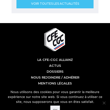
VOIR TOUTES LES ACTUALITÉS
LA CFE-CGC ALLIANZ
ACTUS
DOSSIERS
NOUS REJOINDRE / ADHÉRER
MENTIONS LÉGALES
CFE CGC Allianz
Nous utilisons des cookies pour vous garantir la meilleure
Tour Allianz One
expérience sur notre site web. Si vous continuez à utiliser ce
1 cours Michelet
site, nous supposerons que vous en êtes satisfait.
92076 Paris La Défense
01 58 85 15 00