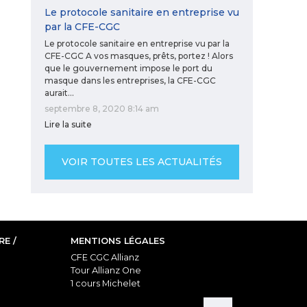
Le protocole sanitaire en entreprise vu
par la CFE-CGC
Le protocole sanitaire en entreprise vu par la
CFE-CGC A vos masques, prêts, portez ! Alors
que le gouvernement impose le port du
masque dans les entreprises, la CFE-CGC
aurait…
septembre 8, 2020 8:14 am
Lire la suite
VOIR TOUTES LES ACTUALITÉS
E /
MENTIONS LÉGALES
CFE CGC Allianz
Tour Allianz One
1 cours Michelet
92076 Paris La Défense