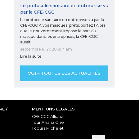
Le protocole sanitaire en entreprise vu
par la CFE-CGC
Le protocole sanitaire en entreprise vu par la
CFE-CGC A vos masques, prêts, portez ! Alors
que le gouvernement impose le port du
masque dans les entreprises, la CFE-CGC
aurait…
septembre 8, 2020 8:14 am
Lire la suite
VOIR TOUTES LES ACTUALITÉS
E /
MENTIONS LÉGALES
CFE CGC Allianz
Tour Allianz One
1 cours Michelet
92076 Paris La Défense