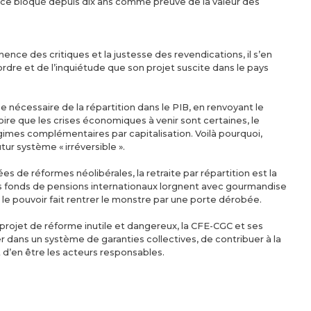
ice bloqué depuis dix ans comme preuve de la valeur des
ence des critiques et la justesse des revendications, il s’en
dre et de l’inquiétude que son projet suscite dans le pays
se nécessaire de la répartition dans le PIB, en renvoyant le
oire que les crises économiques à venir sont certaines, le
gimes complémentaires par capitalisation. Voilà pourquoi,
tur système « irréversible ».
s de réformes néolibérales, la retraite par répartition est la
nds fonds de pensions internationaux lorgnent avec gourmandise
, le pouvoir fait rentrer le monstre par une porte dérobée.
projet de réforme inutile et dangereux, la CFE-CGC et ses
r dans un système de garanties collectives, de contribuer à la
t d’en être les acteurs responsables.