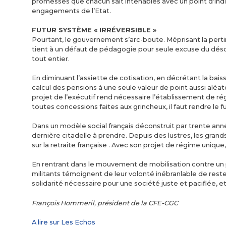
promesses que chacun sait intenables avec un point d’ind
engagements de l’Etat.
FUTUR SYSTÈME « IRRÉVERSIBLE »
Pourtant, le gouvernement s’arc-boute. Méprisant la pertin
tient à un défaut de pédagogie pour seule excuse du désor
tout entier.
En diminuant l’assiette de cotisation, en décrétant la bais
calcul des pensions à une seule valeur de point aussi aléat
projet de l’exécutif rend nécessaire l’établissement de ré
toutes concessions faites aux grincheux, il faut rendre le fu
Dans un modèle social français déconstruit par trente année
dernière citadelle à prendre. Depuis des lustres, les gra
sur la retraite française . Avec son projet de régime unique
En rentrant dans le mouvement de mobilisation contre un 
militants témoignent de leur volonté inébranlable de reste
solidarité nécessaire pour une société juste et pacifiée, e
François Hommeril, président de la CFE-CGC
A lire sur Les Echos