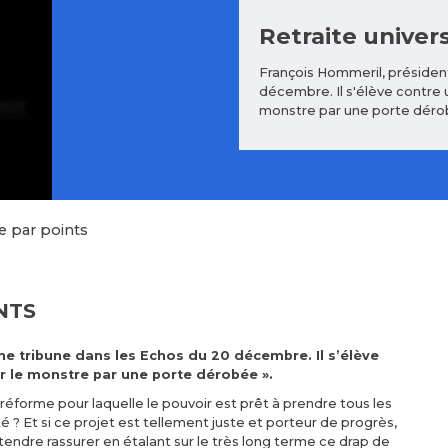
Retraite univers
François Hommeril, présiden
décembre. Il s'élève contre u
monstre par une porte déro
le par points
NTS
e tribune dans les Echos du 20 décembre. Il s’élève
rer le monstre par une porte dérobée ».
réforme pour laquelle le pouvoir est prêt à prendre tous les
é ? Et si ce projet est tellement juste et porteur de progrès,
endre rassurer en étalant sur le très long terme ce drap de