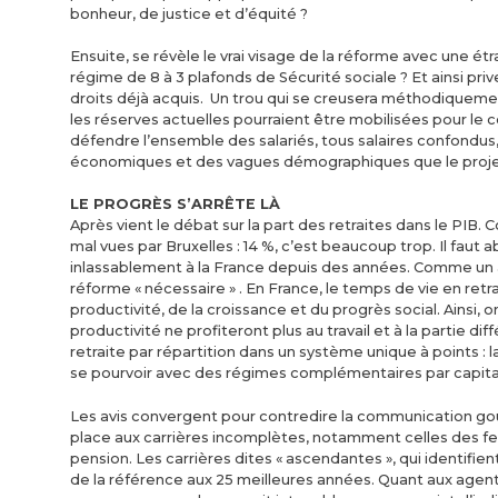
bonheur, de justice et d’équité ?
Ensuite, se révèle le vrai visage de la réforme avec une ét
régime de 8 à 3 plafonds de Sécurité sociale ? Et ainsi priv
droits déjà acquis. Un trou qui se creusera méthodiquemen
les réserves actuelles pourraient être mobilisées pour le co
défendre l’ensemble des salariés, tous salaires confondus
économiques et des vagues démographiques que le projet ve
LE PROGRÈS S’ARRÊTE LÀ
Après vient le débat sur la part des retraites dans le PIB.
mal vues par Bruxelles : 14 %, c’est beaucoup trop. Il fa
inlassablement à la France depuis des années. Comme un a
réforme « nécessaire » . En France, le temps de vie en retra
productivité, de la croissance et du progrès social. Ainsi, o
productivité ne profiteront plus au travail et à la partie diff
retraite par répartition dans un système unique à points : 
se pourvoir avec des régimes complémentaires par capital
Les avis convergent pour contredire la communication go
place aux carrières incomplètes, notamment celles des fe
pension. Les carrières dites « ascendantes », qui identifie
de la référence aux 25 meilleures années. Quant aux agents