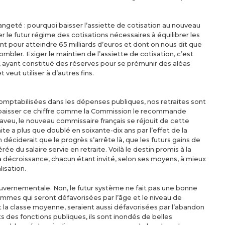
rangeté : pourquoi baisser l’assiette de cotisation au nouveau
er le futur régime des cotisations nécessaires à équilibrer les
t pour atteindre 65 milliards d’euros et dont on nous dit que
mbler. Exiger le maintien de l’assiette de cotisation, c’est
, ayant constitué des réserves pour se prémunir des aléas
ut utiliser à d’autres fins.
 Comptabilisées dans les dépenses publiques, nos retraites sont
ut abaisser ce chiffre comme la Commission le recommande
veu, le nouveau commissaire français se réjouit de cette
ite a plus que doublé en soixante-dix ans par l’effet de la
n déciderait que le progrès s’arrête là, que les futurs gains de
érée du salaire servie en retraite. Voilà le destin promis à la
la décroissance, chacun étant invité, selon ses moyens, à mieux
isation.
uvernementale. Non, le futur système ne fait pas une bonne
mmes qui seront défavorisées par l’âge et le niveau de
nt la classe moyenne, seraient aussi défavorisées par l’abandon
 des fonctions publiques, ils sont inondés de belles