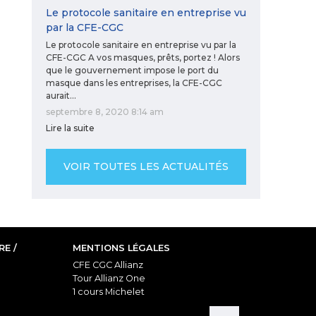
Le protocole sanitaire en entreprise vu
par la CFE-CGC
Le protocole sanitaire en entreprise vu par la
CFE-CGC A vos masques, prêts, portez ! Alors
que le gouvernement impose le port du
masque dans les entreprises, la CFE-CGC
aurait…
septembre 8, 2020 8:14 am
Lire la suite
VOIR TOUTES LES ACTUALITÉS
E /
MENTIONS LÉGALES
CFE CGC Allianz
Tour Allianz One
1 cours Michelet
92076 Paris La Défense