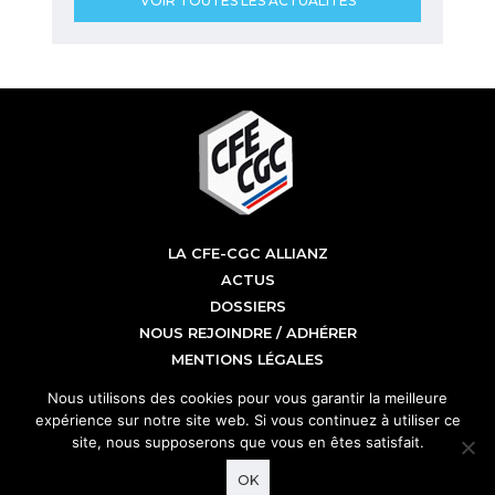
VOIR TOUTES LES ACTUALITÉS
LA CFE-CGC ALLIANZ
ACTUS
DOSSIERS
NOUS REJOINDRE / ADHÉRER
MENTIONS LÉGALES
CFE CGC Allianz
Nous utilisons des cookies pour vous garantir la meilleure
Tour Allianz One
expérience sur notre site web. Si vous continuez à utiliser ce
1 cours Michelet
site, nous supposerons que vous en êtes satisfait.
92076 Paris La Défense
01 58 85 15 00
OK
mail :
ensemble@cfecgc-allianz.fr