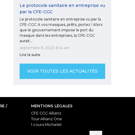
Le protocole sanitaire en entreprise vu
par la CFE-CGC
Le protocole sanitaire en entreprise vu par la
CFE-CGC A vos masques, prêts, portez ! Alors
que le gouvernement impose le port du
masque dans les entreprises, la CFE-CGC
aurait…
septembre 8, 2020 8:14 am
Lire la suite
VOIR TOUTES LES ACTUALITÉS
E /
MENTIONS LÉGALES
CFE CGC Allianz
Tour Allianz One
1 cours Michelet
92076 Paris La Défense