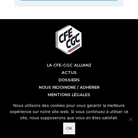
LA CFE-CGC ALLIANZ
ACTUS
DOSSIERS
NOUS REJOINDRE / ADHÉRER
MENTIONS LÉGALES
CFE CGC Allianz
Nous utilisons des cookies pour vous garantir la meilleure
Tour Allianz One
expérience sur notre site web. Si vous continuez à utiliser ce
1 cours Michelet
site, nous supposerons que vous en êtes satisfait.
92076 Paris La Défense
01 58 85 15 00
OK
mail :
ensemble@cfecgc-allianz.fr