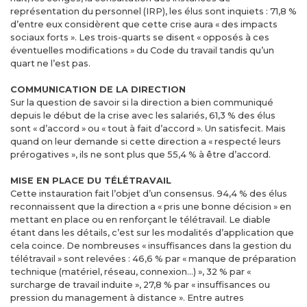
représentation du personnel (IRP), les élus sont inquiets : 71,8 %
d’entre eux considèrent que cette crise aura « des impacts
sociaux forts ». Les trois-quarts se disent « opposés à ces
éventuelles modifications » du Code du travail tandis qu’un
quart ne l’est pas.
COMMUNICATION DE LA DIRECTION
Sur la question de savoir si la direction a bien communiqué
depuis le début de la crise avec les salariés, 61,3 % des élus
sont « d’accord » ou « tout à fait d’accord ». Un satisfecit. Mais
quand on leur demande si cette direction a « respecté leurs
prérogatives », ils ne sont plus que 55,4 % à être d’accord.
MISE EN PLACE DU TÉLÉTRAVAIL
Cette instauration fait l’objet d’un consensus. 94,4 % des élus
reconnaissent que la direction a « pris une bonne décision » en
mettant en place ou en renforçant le télétravail. Le diable
étant dans les détails, c’est sur les modalités d’application que
cela coince. De nombreuses « insuffisances dans la gestion du
télétravail » sont relevées : 46,6 % par « manque de préparation
technique (matériel, réseau, connexion…) », 32 % par «
surcharge de travail induite », 27,8 % par « insuffisances ou
pression du management à distance ». Entre autres