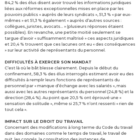
84,2 % des élus disent avoir trouvé les informations juridiques
liées aux réformes exceptionnelles mises en place par les
pouvoirs publics « auprès de leurs syndicats », 51,3 % « par eux-
mêmes » et 51,3 % également « auprès d’autres sources :
collègues, juristes, avocats… » (plusieurs réponses étaient
possibles). En revanche, une petite moitié seulement se
targue d’avoir « suffisamment maîtrisé » ces aspects juridiques
et 20,4 % trouvent que ces lacunes ont eu « des conséquences
» sur leur activité de représentants du personnel.
DIFFICULTÉS À EXERCER SON MANDAT
C’est là où le bât blesse clairement. Depuis le début du
confinement, 58,3 % des élus interrogés estiment avoir eu des
difficultés à remplir leurs fonctions de représentants du
personnel par « manque d’échange avec les salariés », mais
aussi avec les autres représentants du personnel (24,8 %) et la
direction (28,4 %). Au point que 20,5 % ont éprouvé une «
sensation de solitude », même si 25,7 % n’ont ressenti « rien de
tout cela ».
IMPACT SUR LE DROIT DU TRAVAIL
Concernant des modifications à long terme du Code du travail
dans des domaines comme le temps de travail, le travail de
nuit, les congés, la consultation des instances de